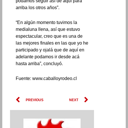
podamos seguir así de aquí para
arriba los otros años”.
“En algún momento tuvimos la
medialuna llena, así que estuvo
espectacular, creo que es una de
las mejores finales en las que yo he
participado y ojalá que de aquí en
adelante podamos ir desde acá
hasta arriba”, concluyó.
Fuente: www.caballoyrodeo.cl
Prev
Next
PREVIOUS
NEXT