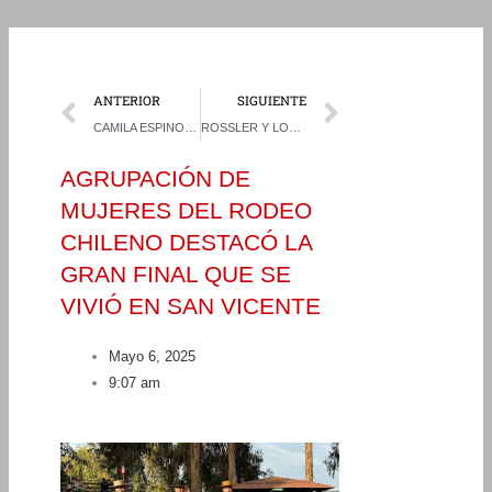
Prev
Next
ANTERIOR
SIGUIENTE
CAMILA ESPINOZA Y CATALINA OLGUÍN SE ADJUDICARON EL XIII CAMPEONATO NACIONAL DE RODEO FEMENINO EN SAN VICENTE
ROSSLER Y LOAIZA LOGRARON SU PRIMER TRIUNFO EN ÑUBLE CORDILLERA
AGRUPACIÓN DE
MUJERES DEL RODEO
CHILENO DESTACÓ LA
GRAN FINAL QUE SE
VIVIÓ EN SAN VICENTE
Mayo 6, 2025
9:07 am