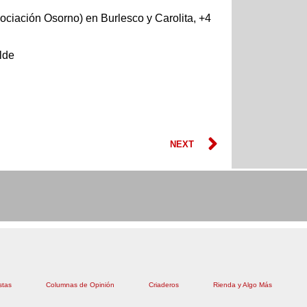
iación Osorno) en Burlesco y Carolita, +4
lde
Next
NEXT
stas
Columnas de Opinión
Criaderos
Rienda y Algo Más