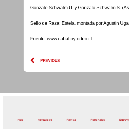
Gonzalo Schwalm U. y Gonzalo Schwalm S. (Asoc
Sello de Raza: Estela, montada por Agustín Uga
Fuente: www.caballoyrodeo.cl
Prev
PREVIOUS
Inicio
Actualidad
Rienda
Reportajes
Entrevi