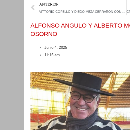
Prev
ANTERIOR
VITTORIO COPELLO Y DIEGO MEZA CERRARON CON UN VALIOSO TRIUNFO SU TEMPORADA CHICA
ALFONSO ANGULO Y ALBERTO M
OSORNO
Junio 4, 2025
11:15 am