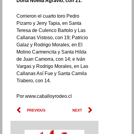
Doña Noelia Agravio, con 21.
Corrieron el cuarto toro Pedro
Pizarro y Jerry Tapia, en Santa
Teresa de Culenco Bartolo y Las
Callanas Vistoso, con 19; Patricio
Galaz y Rodrigo Morales, en El
Molino Carmencita y Santa Hilda
de Juan Camorra, con 14; e Iván
Vargas y Rodrigo Morales, en Las
Callanas Así Fue y Santa Camila
Trabero, con 14.
Por www.caballoyrodeo.cl
Prev
Next
PREVIOUS
NEXT