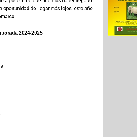
to a poco, creo que pudimos haber llegado
 oportunidad de llegar más lejos, este año
emarcó.
mporada 2024-2025
da
.