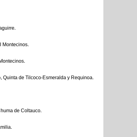
guirre.
l Montecinos.
Montecinos.
co, Quinta de Tilcoco-Esmeralda y Requinoa.
huma de Coltauco.
milia.