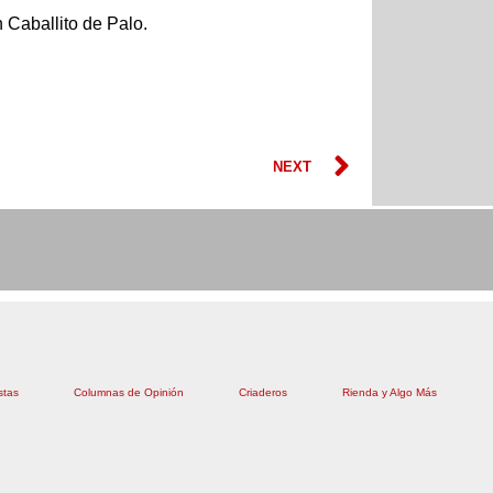
 Caballito de Palo.
Next
NEXT
stas
Columnas de Opinión
Criaderos
Rienda y Algo Más