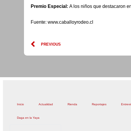
Premio Especial:
A los niños que destacaron en
Fuente: www.caballoyrodeo.cl
Prev
PREVIOUS
Inicio
Actualidad
Rienda
Reportajes
Entrevi
Daga en la Yaya