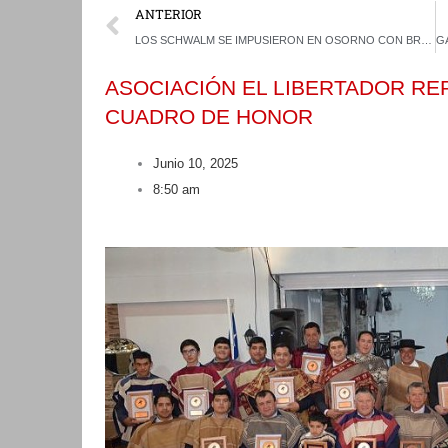
Prev
ANTERIOR
LOS SCHWALM SE IMPUSIERON EN OSORNO CON BRILLANTE ACTUACIÓN
ASOCIACIÓN EL LIBERTADOR REP
CUADRO DE HONOR
Junio 10, 2025
8:50 am