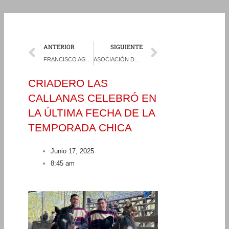
Prev
Next
ANTERIOR
SIGUIENTE
FRANCISCO AGUIRRE Y LEONARDO COLLAO ASEGURARON REQUISITO LUEGO DE GANAR EN LA SERENA
ASOCIACIÓN DE RODEO MAGALLANES CELEBRÓ A SUS MEJORES DE LA PASADA TEMPORADA
CRIADERO LAS
CALLANAS CELEBRÓ EN
LA ÚLTIMA FECHA DE LA
TEMPORADA CHICA
Junio 17, 2025
8:45 am