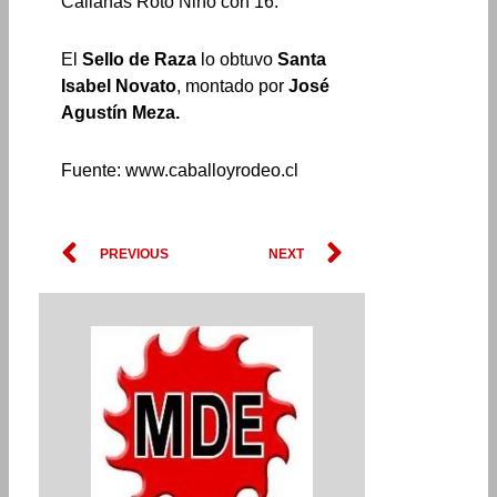
Callanas Roto Niño con 16.
El
Sello de Raza
lo obtuvo
Santa
Isabel Novato
, montado por
José
Agustín Meza.
Fuente: www.caballoyrodeo.cl
Prev
Next
PREVIOUS
NEXT