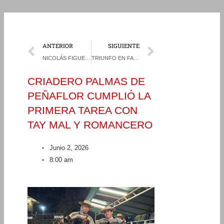
Prev
Next
ANTERIOR
SIGUIENTE
NICOLÁS FIGUEROA Y CRISTIAN MEDINA CERRARON LA TEMPORADA CHICA A LO GRANDE EN PANGUIPULLI
TRIUNFO EN FAMILIA: LOS BUGUEÑO CELEBRARON EN OVALLE
CRIADERO PALMAS DE
PEÑAFLOR CUMPLIÓ LA
PRIMERA TAREA CON
TAY MAL Y ROMANCERO
Junio 2, 2026
8:00 am