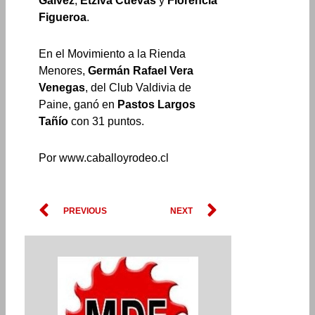
Gálvez
,
Etziva Cuevas
y
Florencia
Figueroa
.
En el Movimiento a la Rienda
Menores,
Germán Rafael Vera
Venegas
, del Club Valdivia de
Paine, ganó en
Pastos Largos
Tañío
con 31 puntos.
Por www.caballoyrodeo.cl
Prev
Next
PREVIOUS
NEXT