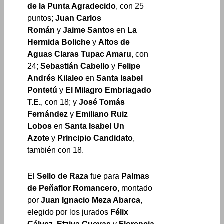
de la Punta Agradecido
, con 25
puntos;
Juan Carlos
Román
y
Jaime Santos
en
La
Hermida Boliche
y
Altos de
Aguas Claras Tupac Amaru
, con
24;
Sebastián Cabello
y
Felipe
Andrés Kilaleo
en
Santa Isabel
Pontetú
y
El Milagro Embriagado
T.E.
, con 18; y
José Tomás
Fernández
y
Emiliano Ruiz
Lobos
en
Santa Isabel Un
Azote
y
Principio Candidato
,
también con 18.
El
Sello de Raza
fue para
Palmas
de Peñaflor Romancero
, montado
por
Juan Ignacio Meza Abarca
,
elegido por los jurados
Félix