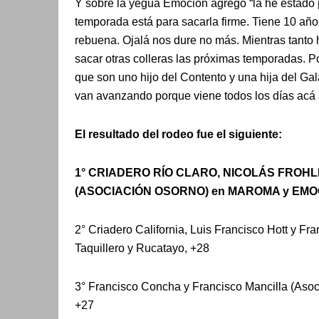
Y sobre la yegua Emoción agregó “la he estado 
temporada está para sacarla firme. Tiene 10 añ
rebuena. Ojalá nos dure no más. Mientras tanto 
sacar otras colleras las próximas temporadas. Po
que son uno hijo del Contento y una hija del G
van avanzando porque viene todos los días acá a
El resultado del rodeo fue el siguiente:
1° CRIADERO RÍO CLARO, NICOLÁS FROH
(ASOCIACIÓN OSORNO) en MAROMA y EMOCI
2° Criadero California, Luis Francisco Hott y F
Taquillero y Rucatayo, +28
3° Francisco Concha y Francisco Mancilla (Aso
+27