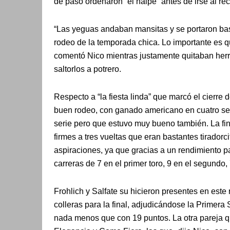
de paso ordenaron “el naipe” antes de irse al rec
“Las yeguas andaban mansitas y se portaron bas
rodeo de la temporada chica. Lo importante es 
comentó Nico mientras justamente quitaban her
saltorlos a potrero.
Respecto a “la fiesta linda” que marcó el cierre 
buen rodeo, con ganado americano en cuatro ser
serie pero que estuvo muy bueno también. La fin
firmes a tres vueltas que eran bastantes tiradorc
aspiraciones, ya que gracias a un rendimiento p
carreras de 7 en el primer toro, 9 en el segundo, 
Frohlich y Salfate su hicieron presentes en este
colleras para la final, adjudicándose la Primer
nada menos que con 19 puntos. La otra pareja q