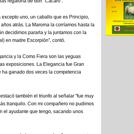
 las regalona de don “Cacaro”.
 excepto uno, un caballo que es Principio,
años atrás. La Maroma la corríamos hasta la
ón decidimos pararla y la juntamos con la
l) en madre Escorpión”, contó.
egancia y la Como Fiera son las yeguas
as exposiciones. La Elegancia fue Gran
 ha ganado dos veces la competencia
stacó también el triunfo al señalar “fue muy
más tranquilo. Con mi compañero no pudimos
con el ayudante que tengo, sacando unos