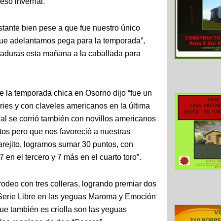
eso invernal.
tante bien pese a que fue nuestro único
que adelantamos pega para la temporada”,
raduras esta mañana a la caballada para
de la temporada chica en Osorno dijo “fue un
ies y con claveles americanos en la última
al se corrió también con novillos americanos
itos pero que nos favoreció a nuestras
arejito, logramos sumar 30 puntos, con
7 en el tercero y 7 más en el cuarto toro”.
 rodeo con tres colleras, logrando premiar dos
a Serie Libre en las yeguas Maroma y Emoción
ue también es criolla son las yeguas