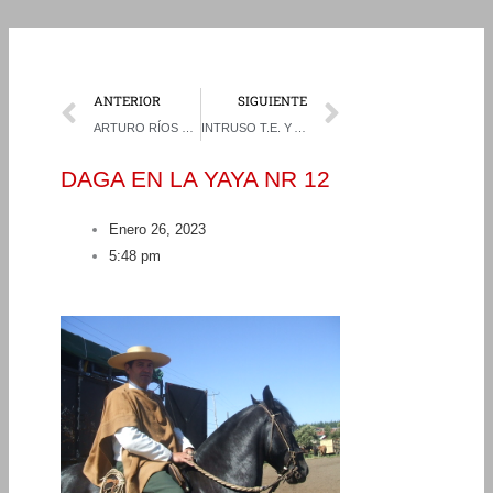
Prev
Next
ANTERIOR
SIGUIENTE
ARTURO RÍOS Y PEDRO ESPINOZA: ES MUY EMOCIONANTE GANAR DE NUEVO ESTA FINAL
INTRUSO T.E. Y ADELITA SON LOS BRILLANTES NUEVOS MONARCAS DE LA EXPOSICIÓN NACIONAL
DAGA EN LA YAYA NR 12
Enero 26, 2023
5:48 pm