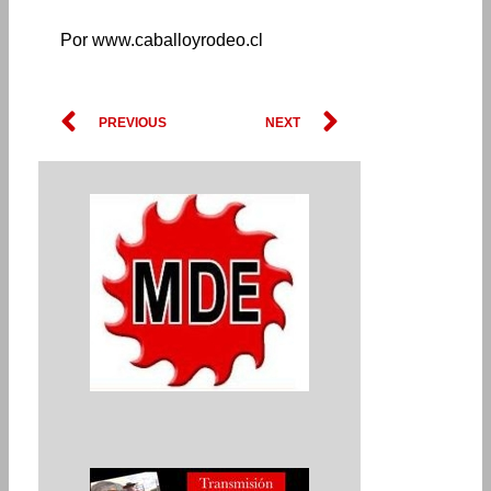
Por www.caballoyrodeo.cl
Prev
Next
PREVIOUS
NEXT