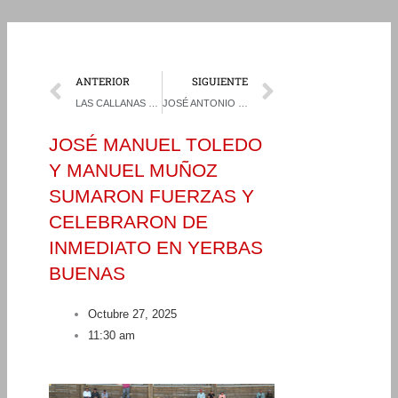
Prev
Next
ANTERIOR
SIGUIENTE
LAS CALLANAS “CORAJE” Y OÑA LAURA “REFINADA” REINARON COMO GRANDES CAMPEONES DE LA EXPO CASABLANCA
JOSÉ ANTONIO BOZO Y FRANCISCO CARDEMIL TUVIERON UNA SÓLIDA ACTUACIÓN EN RODEO DEL CLUB ROMERAL
JOSÉ MANUEL TOLEDO
Y MANUEL MUÑOZ
SUMARON FUERZAS Y
CELEBRARON DE
INMEDIATO EN YERBAS
BUENAS
Octubre 27, 2025
11:30 am