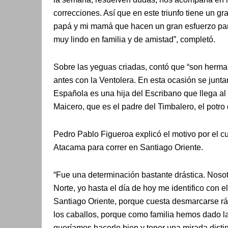
correcciones. Así que en este triunfo tiene un 
papá y mi mamá que hacen un gran esfuerzo par
muy lindo en familia y de amistad”, completó.
Sobre las yeguas criadas, contó que “son herma
antes con la Ventolera. En esta ocasión se junta
Española es una hija del Escribano que llega al E
Maicero, que es el padre del Timbalero, el potro
Pedro Pablo Figueroa explicó el motivo por el c
Atacama para correr en Santiago Oriente.
“Fue una determinación bastante drástica. Nosot
Norte, yo hasta el día de hoy me identifico con 
Santiago Oriente, porque cuesta desmarcarse rá
los caballos, porque como familia hemos dado la 
queríamos hacerlo bien y tener una mirada disti