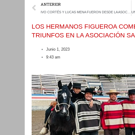
Prev
ANTERIOR
IVO CORTÉS Y LUCAS MENA FUERON DESDE LA ASOCIACIÓN COQUIMBO A GANAR EL RODEO DEL CLUB CAMARICO
LOS HERMANOS FIGUEROA COM
TRIUNFOS EN LA ASOCIACIÓN S
Junio 1, 2023
9:43 am