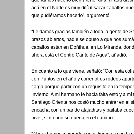
acá en el Norte es muy difícil sacar caballos nu
que pudiéramos hacerlo”, argumentó.
“Le damos gracias también a toda la gente de Sa
brazos abiertos, nadie se opuso a que nos sumá
caballos están en Doñihue, en Lo Miranda, don
ahora está el Centro Canto de Agua”, añadió.
En cuanto a lo que viene, señaló: “Con esta coll
con Puntos en el año y correr otros rodeos apart
carga porque partir con un requisito en la tempo
invierno. A mi hermano le hacía falta esto y a 
Santiago Oriente nos costó mucho entrar en el s
encacha con un par de atajaditas y bailaba cueca
nivel, si no uno se queda en el camino”.
“Ahora hemos mejorado con el tiempo y con la 