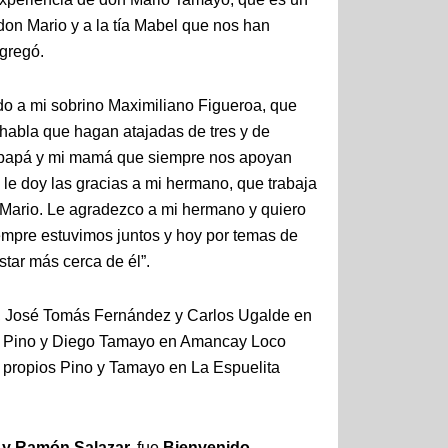
 don Mario y a la tía Mabel que nos han
agregó.
udo a mi sobrino Maximiliano Figueroa, que
 habla que hagan atajadas de tres y de
mi papá y mi mamá que siempre nos apoyan
 le doy las gracias a mi hermano, que trabaja
 Mario. Le agradezco a mi hermano y quiero
mpre estuvimos juntos y hoy por temas de
tar más cerca de él”.
én, José Tomás Fernández y Carlos Ugalde en
o Pino y Diego Tamayo en Amancay Loco
 propios Pino y Tamayo en La Espuelita
 y Ramón Salazar,
fue
Bienvenido
,