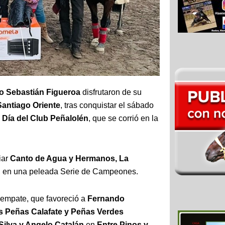
o Sebastián Figueroa
disfrutaron de su
Santiago Oriente
, tras conquistar el sábado
 Día del Club Peñalolén
, que se corrió en la
iar
Canto de Agua y Hermanos, La
, en una peleada Serie de Campeones.
sempate, que favoreció a
Fernando
s Peñas Calafate y Peñas Verdes
Silva y Angelo Catalán
en
Entre Pinos y