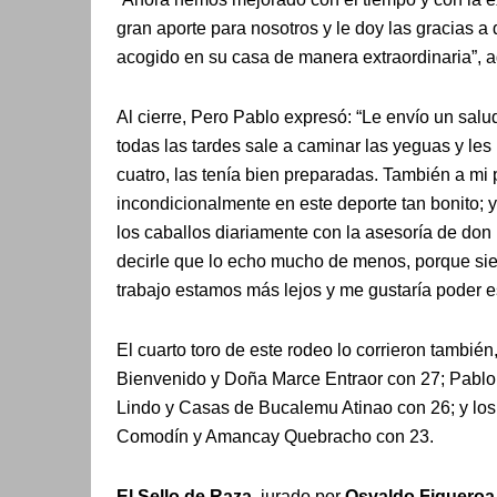
gran aporte para nosotros y le doy las gracias a
acogido en su casa de manera extraordinaria”, 
Al cierre, Pero Pablo expresó: “Le envío un sal
todas las tardes sale a caminar las yeguas y les
cuatro, las tenía bien preparadas. También a 
incondicionalmente en este deporte tan bonito; y
los caballos diariamente con la asesoría de don
decirle que lo echo mucho de menos, porque sie
trabajo estamos más lejos y me gustaría poder es
El cuarto toro de este rodeo lo corrieron tambi
Bienvenido y Doña Marce Entraor con 27; Pabl
Lindo y Casas de Bucalemu Atinao con 26; y los
Comodín y Amancay Quebracho con 23.
El Sello de Raza
, jurado por
Osvaldo Figueroa