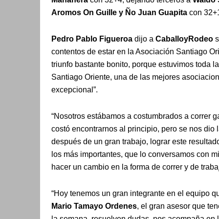
Aromos On Guille y Ño Juan Guapita
con 32+
Pedro Pablo Figueroa
dijo a
CaballoyRodeo
s
contentos de estar en la Asociación Santiago Or
triunfo bastante bonito, porque estuvimos toda l
Santiago Oriente, una de las mejores asociacio
excepcional”.
“Nosotros estábamos a costumbrados a correr ga
costó encontrarnos al principio, pero se nos dio
después de un gran trabajo, lograr este resultad
los más importantes, que lo conversamos con mi
hacer un cambio en la forma de correr y de trabaj
“Hoy tenemos un gran integrante en el equipo q
Mario Tamayo Ordenes
, el gran asesor que t
la semana, resuelven dudas, nos acompaña en lo