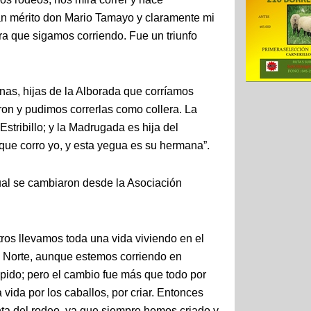
gran mérito don Mario Tamayo y claramente mi
a que sigamos corriendo. Fue un triunfo
nas, hijas de la Alborada que corríamos
ron y pudimos correrlas como collera. La
stribillo; y la Madrugada es hija del
 que corro yo, y esta yegua es su hermana”.
ual se cambiaron desde la Asociación
ros llevamos toda una vida viviendo en el
el Norte, aunque estemos corriendo en
pido; pero el cambio fue más que todo por
vida por los caballos, por criar. Entonces
nta del rodeo, ya que siempre hemos criado y