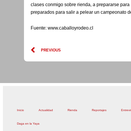
clases conmigo sobre rienda, a prepararse para 
preparados para salir a pelear un campeonato de
Fuente: www.caballoyrodeo.cl
Prev
PREVIOUS
Inicio
Actualidad
Rienda
Reportajes
Entrevi
Daga en la Yaya