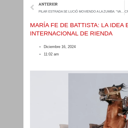
Prev
ANTERIOR
PILAR ESTRADA SE LUCIÓ MOVIENDO A LA ZUMBA: “VAMOS A APROVECHAR EL ÚLTIMO AÑO EN LA RIENDA MENORES”
MARÍA FE DE BATTISTA: LA IDEA
INTERNACIONAL DE RIENDA
Diciembre 16, 2024
11:02 am