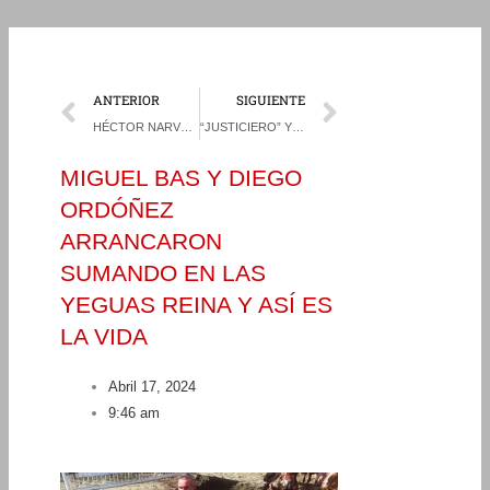
Prev
Next
ANTERIOR
SIGUIENTE
HÉCTOR NARVÁEZ Y SERGIO SARABIA HICIERON DE LAS SUYAS EN PROVINCIAL DE ANGOL
“JUSTICIERO” Y “QUÉ LINDA LA NIÑA” TRIUNFARON EN LA JURA DE LOS GRANDES PREMIOS DE LA EXPO ÑUBLE
MIGUEL BAS Y DIEGO
ORDÓÑEZ
ARRANCARON
SUMANDO EN LAS
YEGUAS REINA Y ASÍ ES
LA VIDA
Abril 17, 2024
9:46 am