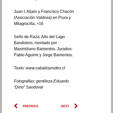
Juan I. Aljaro y Francisco Chacón
(Asociación Valdivia) en Piura y
Milagrocilla, +16
Sello de Raza: Alto del Lago
Bandolero, montado por
Maximiliano Barrientos. Jurados:
Pablo Aguirre y Jorge Barrientos.
Texto: www.caballoyrodeo.cl
Fotografías: gentileza Eduardo
“Dino” Sandoval
Prev
Next
PREVIOUS
NEXT