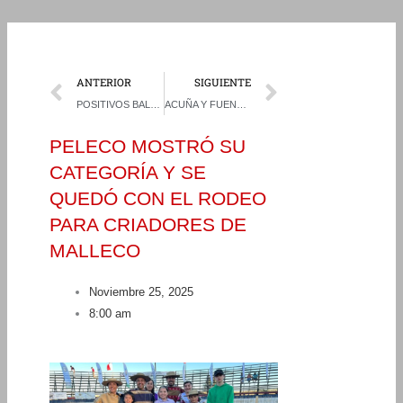
Prev
Next
ANTERIOR
SIGUIENTE
POSITIVOS BALANCES Y NUEVOS DESAFÍOS EN EL HORIZONTE SE TRAZAN EN RÍO RAHUE TRAS EL ZONAL SUR
ACUÑA Y FUENTEALBA TOCAN NUEVAMENTE LA CIMA Y SE QUEDAN CON EL CHAMPION DEL RODEO DEL CLUB PINTO
PELECO MOSTRÓ SU
CATEGORÍA Y SE
QUEDÓ CON EL RODEO
PARA CRIADORES DE
MALLECO
Noviembre 25, 2025
8:00 am