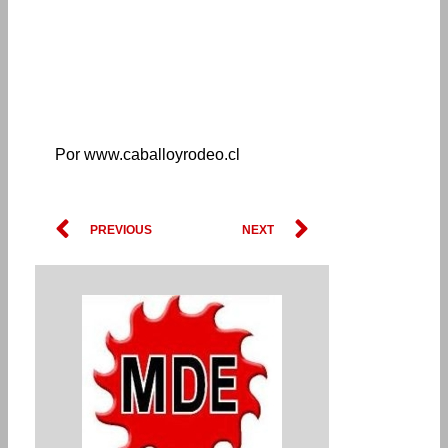
Por www.caballoyrodeo.cl
Prev
Next
PREVIOUS
NEXT