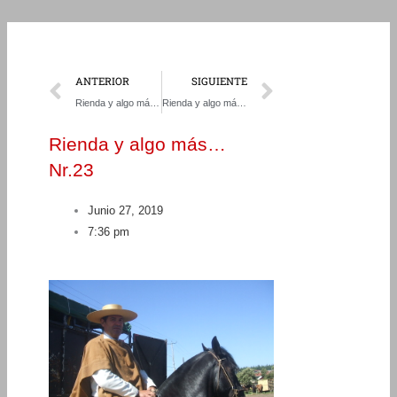
Prev
Next
ANTERIOR
SIGUIENTE
Rienda y algo más… Nr.22
Rienda y algo más… Nr.24
Rienda y algo más…
Nr.23
Junio 27, 2019
7:36 pm