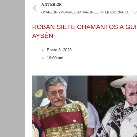
Prev
ANTERIOR
OYARZÚN Y ALVAREZ GANARON EL INTERASOCIACIONES DE CASTRO Y ALCANZARON EL REQUISITO
ROBAN SIETE CHAMANTOS A GU
AYSÉN
Enero 8, 2026
10:00 am