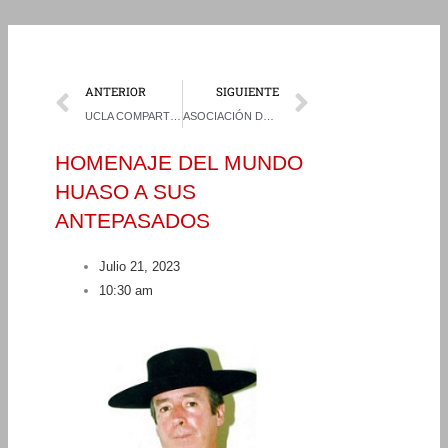
Prev
Next
ANTERIOR
SIGUIENTE
UCLA COMPARTIÓ VALIOSOS ARCHIVOS DEL RODEO CHILENO DE MÁS DE 70 AÑOS
ASOCIACIÓN DE RODEO LIMARÍ DISFRUTÓ EN AMENA PREMIACIÓN
HOMENAJE DEL MUNDO
HUASO A SUS
ANTEPASADOS
Julio 21, 2023
10:30 am