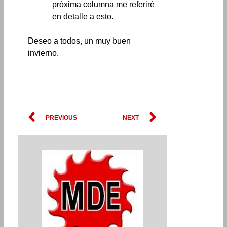
próxima columna me referiré
en detalle a esto.
Deseo a todos, un muy buen
invierno.
Prev
Next
PREVIOUS
NEXT