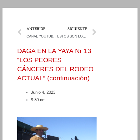
Prev
Next
ANTERIOR
SIGUIENTE
CANAL YOUTUBE SONIDOS DE RODEOS TRANSMITIRÁ EN VIVO LA FINAL PROMOCIONAL DE RODEO FEMENINO
ESTOS SON LOS RESULTADOS DE LAS SERIES DEL CAMPEONATO NACIONAL DE RODEO FEMENINO
DAGA EN LA YAYA Nr 13
“LOS PEORES
CÁNCERES DEL RODEO
ACTUAL” (continuación)
Junio 4, 2023
9:30 am