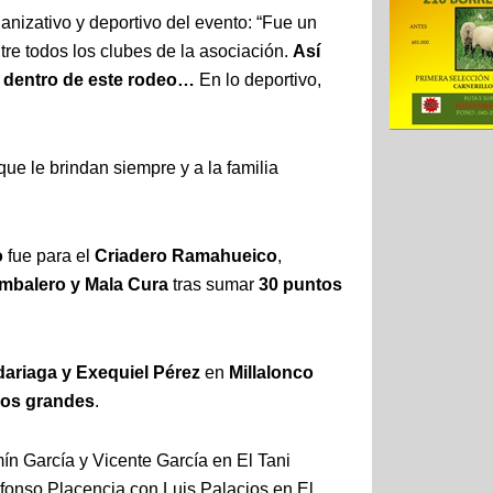
anizativo y deportivo del evento: “Fue un
e todos los clubes de la asociación.
Así
o dentro de este rodeo…
En lo deportivo,
que le brindan siempre y a la familia
o
fue para el
Criadero Ramahueico
,
imbalero y Mala Cura
tras sumar
30 puntos
ariaga y Exequiel Pérez
en
Millalonco
los grandes
.
n García y Vicente García en El Tani
fonso Placencia con Luis Palacios en El