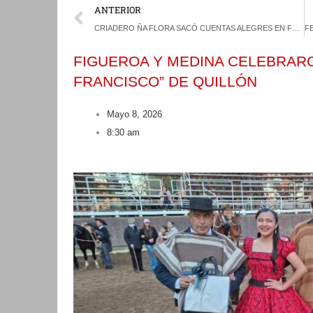
Prev
ANTERIOR
CRIADERO ÑA FLORA SACÓ CUENTAS ALEGRES EN FECHA DOBLE DE RÍO BÍO-BÍO
FIGUEROA Y MEDINA CELEBRAR
FRANCISCO” DE QUILLÓN
Mayo 8, 2026
8:30 am