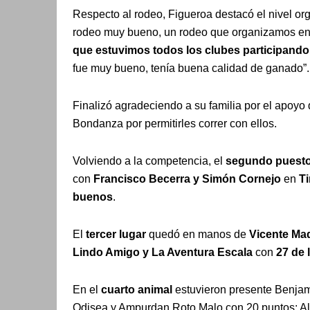
Respecto al rodeo, Figueroa destacó el nivel org
rodeo muy bueno, un rodeo que organizamos entr
que estuvimos todos los clubes participand
fue muy bueno, tenía buena calidad de ganado”.
Finalizó agradeciendo a su familia por el apoyo 
Bondanza por permitirles correr con ellos.
Volviendo a la competencia, el
segundo puest
con
Francisco Becerra y Simón Cornejo
en
T
buenos
.
El
tercer lugar
quedó en manos de
Vicente Mad
Lindo Amigo y La Aventura Escala
con
27 de 
En el
cuarto animal
estuvieron presente Benjamí
Odisea y Ampurdan Roto Malo con 20 puntos; Al