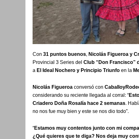
Con
31 puntos buenos
,
Nicolás Figueroa y C
Provincial 3 Series del
Club “Don Francisco” d
a
El Ideal Nochero y Principio Triunfo
en la
Me
Nicolás Figueroa
conversó con
CaballoyRodeo
considerando su reciente llegada al corral: “
Esto
Criadero Doña Rosalía hace 2 semanas
. Hab
no nos fue muy bien y este se nos dio todo”.
“
Estamos muy contentos junto con mi compañ
¿Qué quieres que te diga? Nos deja muy con